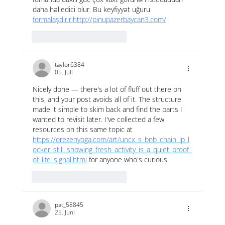
daha həlledici olur. Bu keyfiyyət uğuru 
formalaşdırır.
http://pinupazerbaycan3.com/
Gefällt mir
Antworten
taylor6384
05. Juli
Nicely done — there's a lot of fluff out there on 
this, and your post avoids all of it. The structure 
made it simple to skim back and find the parts I 
wanted to revisit later. I've collected a few 
resources on this same topic at 
https://orezenyoga.com/art/uncx_s_bnb_chain_lp_l
ocker_still_showing_fresh_activity_is_a_quiet_proof_
of_life_signal.html
 for anyone who's curious.
Gefällt mir
Antworten
pat_58845
25. Juni