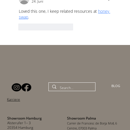
24. Juni
Loved this one, I keep related resources at 
honey 
swap
.
Gefällt mir
Antworten
BLOG
Karriere
Showroom Hamburg
Showroom Palma
Alsterufer 1– 3
Carrer de Francesc de Borja Moll, 6
20354 Hamburg
Centre, 07003 Palma