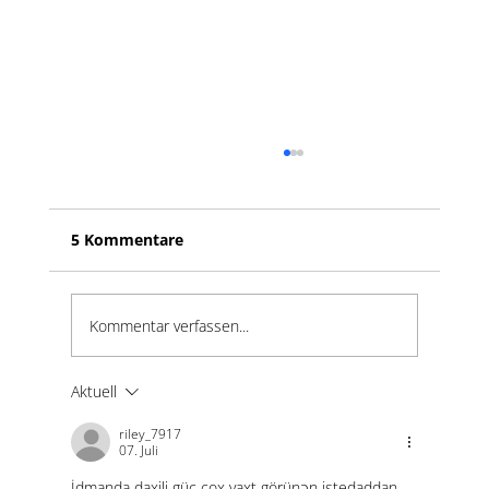
5 Kommentare
Kommentar verfassen...
Die Architektur der Stille
Aktuell
riley_7917
07. Juli
İdmanda daxili güc çox vaxt görünən istedaddan 