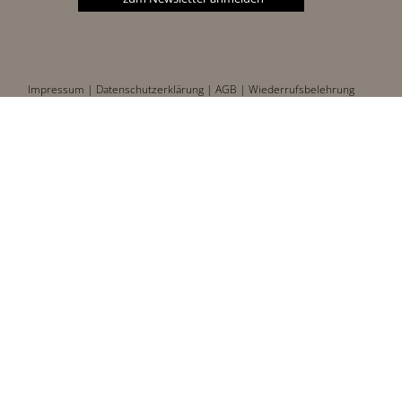
Impressum |
Datenschutzerklärung |
AGB |
Wiederrufsbelehrung