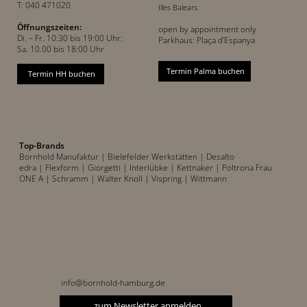
T: 040 471020
Illes Balears
Öffnungszeiten:
open by appointment only
Di. – Fr. 10:30 bis 19:00 Uhr:
Parkhaus: Plaça d’Espanya
Sa. 10.00 bis 18:00 Uhr
Termin Palma buchen
Termin HH buchen
Top-Brands
Bornhold Manufaktur
| Bielefelder Werkstätten
| Desalto
edra |
Flexform
| Giorgetti
| Interlübke
| Kettnaker
| Poltrona Frau
ONE A
| Schramm
| Walter Knoll
| Vispring
| Wittmann
info@bornhold-hamburg.de
zum Newsletter anmelden