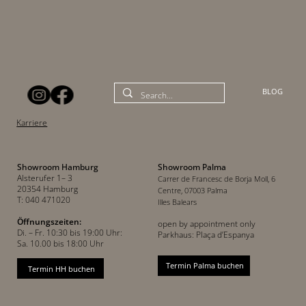
BLOG
Karriere
Showroom Hamburg
Showroom Palma
Alsterufer 1– 3
Carrer de Francesc de Borja Moll, 6
20354 Hamburg
Centre, 07003 Palma
T: 040 471020
Illes Balears
Öffnungszeiten:
open by appointment only
Di. – Fr. 10:30 bis 19:00 Uhr:
Parkhaus: Plaça d’Espanya
Sa. 10.00 bis 18:00 Uhr
Termin Palma buchen
Termin HH buchen