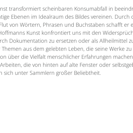
nst transformiert scheinbaren Konsumabfall in beein
htige Ebenen im Idealraum des Bildes vereinen. Durch d
 Flut von Wörtern, Phrasen und Buchstaben schafft er e
 Hoffmanns Kunst konfrontiert uns mit den Widersprüc
rch Dokumentation zu ersetzen oder als Allheilmittel z
r Themen aus dem gelebten Leben, die seine Werke zu 
xion über die Vielfalt menschlicher Erfahrungen machen
rbeiten, die von hinten auf alte Fenster oder selbstge
n sich unter Sammlern großer Beliebtheit.