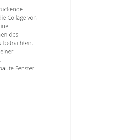
druckende 
ie Collage von 
ine 
hen des 
u betrachten. 
einer 
. 
baute Fenster 