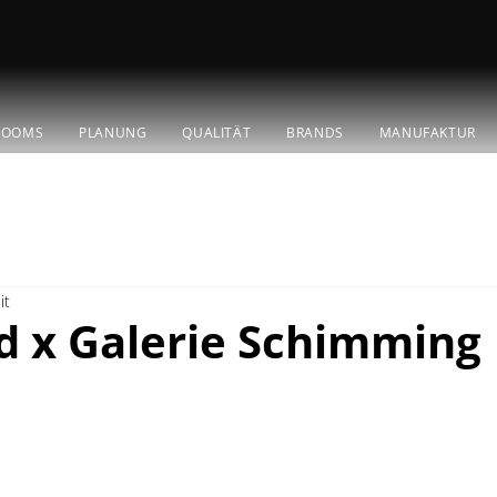
ROOMS
PLANUNG
QUALITÄT
BRANDS
MANUFAKTUR
it
d x Galerie Schimming