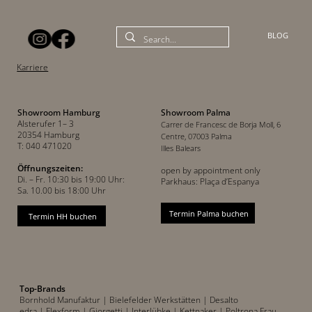
BLOG
Karriere
Showroom Hamburg
Showroom Palma
Alsterufer 1– 3
Carrer de Francesc de Borja Moll, 6
20354 Hamburg
Centre, 07003 Palma
T: 040 471020
Illes Balears
Öffnungszeiten:
open by appointment only
Di. – Fr. 10:30 bis 19:00 Uhr:
Parkhaus: Plaça d’Espanya
Sa. 10.00 bis 18:00 Uhr
Termin Palma buchen
Termin HH buchen
Top-Brands
Bornhold Manufaktur
| Bielefelder Werkstätten
| Desalto
edra |
Flexform
| Giorgetti
| Interlübke
| Kettnaker
| Poltrona Frau