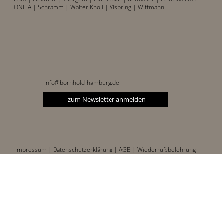
ONE A
| Schramm
| Walter Knoll
| Vispring
| Wittmann
info@bornhold-hamburg.de
zum Newsletter anmelden
Impressum |
Datenschutzerklärung |
AGB |
Wiederrufsbelehrung