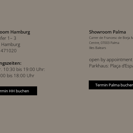
room Hamburg
Showroom Palma
ufer 1– 3
Carrer de Francesc de Borja Mo
Centre, 07003 Palma
 Hamburg
Illes Balears
0 471020
open by appointment 
ngszeiten:
Parkhaus: Plaça d’Es
Fr. 10:30 bis 19:00 Uhr:
.00 bis 18:00 Uhr
Termin Palma buche
rmin HH buchen