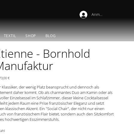
Anmelden
TEXTIL
SHOP
BLOG
tienne - Bornhold
Manufaktur
s
73,00 €
 Klassiker, der wenig Platz beansprucht und dennoch als
atement daher kommt. Ob als charmantes Duo am Kamin oder als
lvoller Einzelsessel im Schlafzimmer, dieser kleine Cocktailsessel
leiht jedem Raum eine Prise französischer Eleganz und setzt
en klassischen Akzent. Ein "Social Chair", der nicht nur einen
ch von französischem Flair bietet, sondern auch den Sitzkomfort
nes hochwertigen Esszimmerstuhls.
ahl