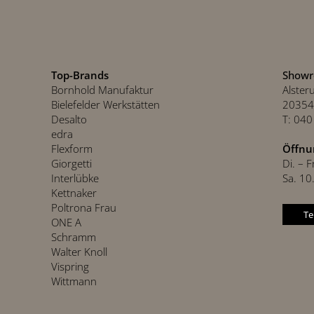
Top-Brands
Show
Bornhold Manufaktur
Alster
Bielefelder Werkstätten
20354
Desalto
T: 04
edra
Flexform
Öffnu
Giorgetti
Di. – 
Interlübke
Sa. 10
Kettnaker
Poltrona Frau
Te
ONE A
Schramm
Walter Knoll
Vispring
Wittmann