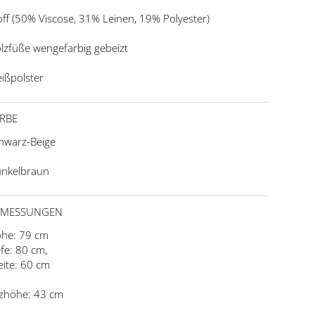
off (50% Viscose, 31% Leinen, 19% Polyester)
lzfüße wengefarbig gebeizt
ißpolster
RBE
hwarz-Beige
nkelbraun
BMESSUNGEN
he: 79 cm
efe: 80 cm,
eite: 60 cm
tzhöhe: 43 cm