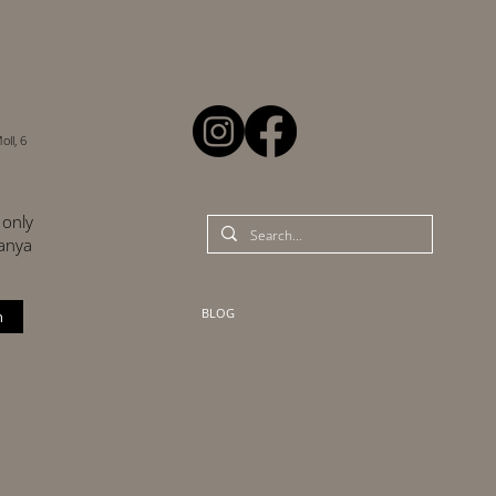
ll, 6
only
panya
BLOG
n