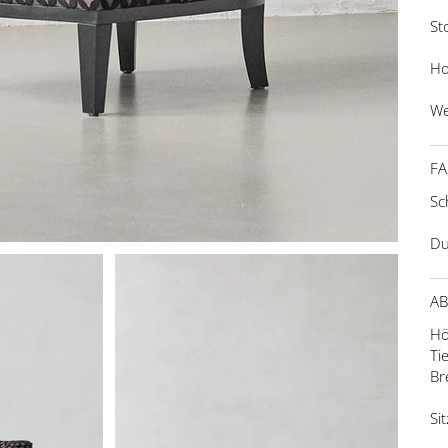
St
Ho
We
FA
Sc
Du
A
Hö
Ti
Br
Si