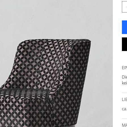
EI
Di
ke
LI
ca
MA