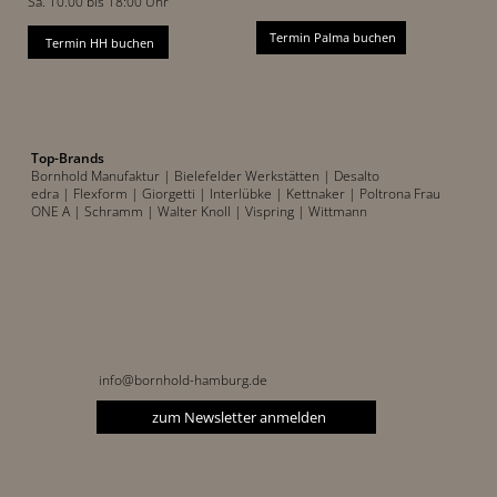
Sa. 10.00 bis 18:00 Uhr
Termin Palma buchen
Termin HH buchen
Top-Brands
Bornhold Manufaktur
| Bielefelder Werkstätten
| Desalto
edra |
Flexform
| Giorgetti
| Interlübke
| Kettnaker
| Poltrona Frau
ONE A
| Schramm
| Walter Knoll
| Vispring
| Wittmann
info@bornhold-hamburg.de
zum Newsletter anmelden