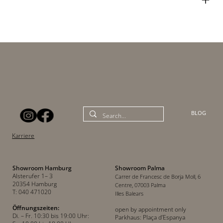
BLOG
Karriere
Showroom Hamburg
Showroom Palma
Alsterufer 1– 3
Carrer de Francesc de Borja Moll, 6
20354 Hamburg
Centre, 07003 Palma
T: 040 471020
Illes Balears
Öffnungszeiten:
open by appointment only
Di. – Fr. 10:30 bis 19:00 Uhr:
Parkhaus: Plaça d’Espanya