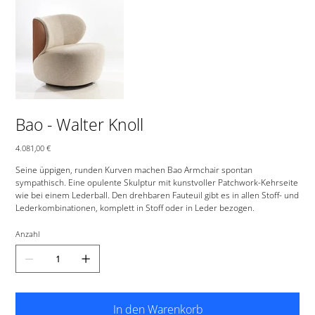
Bao - Walter Knoll
Preis
4.081,00 €
Seine üppigen, runden Kurven machen Bao Armchair spontan
sympathisch. Eine opulente Skulptur mit kunstvoller Patchwork-Kehrseite
wie bei einem Lederball. Den drehbaren Fauteuil gibt es in allen Stoff- und
Lederkombinationen, komplett in Stoff oder in Leder bezogen.
Anzahl
In den Warenkorb