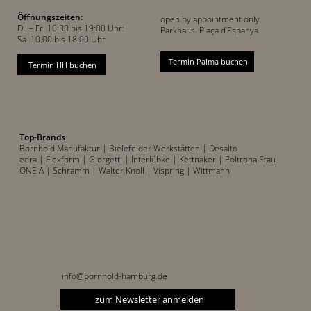
Öffnungszeiten:
open by appointment only
Di. – Fr. 10:30 bis 19:00 Uhr:
Parkhaus: Plaça d’Espanya
Sa. 10.00 bis 18:00 Uhr
Termin Palma buchen
Termin HH buchen
Top-Brands
Bornhold Manufaktur
| Bielefelder Werkstätten
| Desalto
edra |
Flexform
| Giorgetti
| Interlübke
| Kettnaker
| Poltrona Frau
ONE A
| Schramm
| Walter Knoll
| Vispring
| Wittmann
info@bornhold-hamburg.de
zum Newsletter anmelden