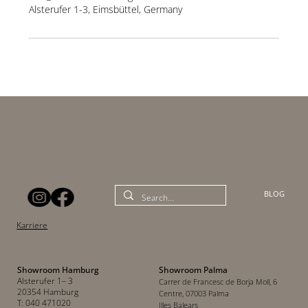
Alsterufer 1-3, Eimsbüttel, Germany
BLOG
Karriere
Showroom Hamburg
Showroom Palma
Alsterufer 1– 3
Carrer de Francesc de Borja Moll, 6
20354 Hamburg
Centre, 07003 Palma
T: 040 471020
Illes Balears