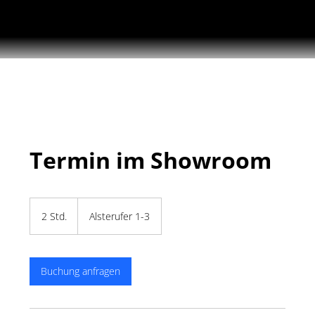
Termin im Showroom
2 Std.
2
Alsterufer 1-3
S
t
d
.
Buchung anfragen