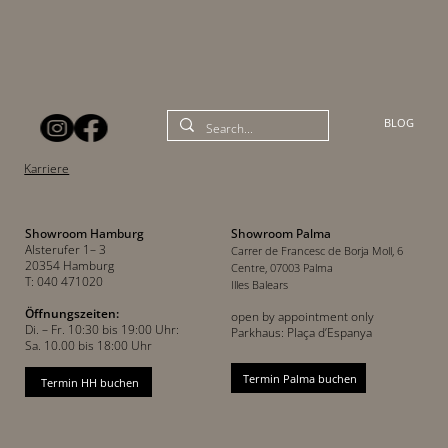
BLOG
Karriere
Showroom Hamburg
Showroom Palma
Alsterufer 1– 3
Carrer de Francesc de Borja Moll, 6
20354 Hamburg
Centre, 07003 Palma
T: 040 471020
Illes Balears
Öffnungszeiten:
open by appointment only
Di. – Fr. 10:30 bis 19:00 Uhr:
Parkhaus: Plaça d’Espanya
Sa. 10.00 bis 18:00 Uhr
Termin Palma buchen
Termin HH buchen